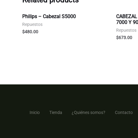
Related products
Philips – Cabezal S5000
CABEZAL 
7000 Y 9
Repuestos
Repuestos
$
480.00
$
673.00
Inicio
Tienda
¿Quiénes somos?
Contacto