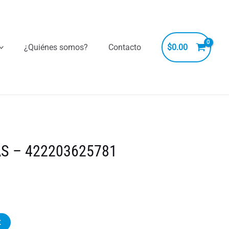
¿Quiénes somos?
Contacto
$
0.00
S – 422203625781
t