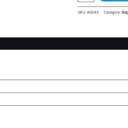
3
PZAS
SKU:
A0045
Category:
Rep
-
422203625781
quantity