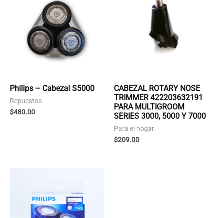
Philips – Cabezal S5000
CABEZAL ROTARY NOSE
TRIMMER 422203632191
Repuestos
PARA MULTIGROOM
$
480.00
SERIES 3000, 5000 Y 7000
Para el hogar
$
209.00