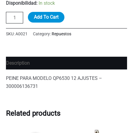
Disponibilidad:
In stock
PEINE
Add To Cart
PARA
MODELO
SKU:
A0021
Category:
Repuestos
QP6530
12
AJUSTES
Description
-
300006136731
PEINE PARA MODELO QP6530 12 AJUSTES –
quantity
300006136731
Related products