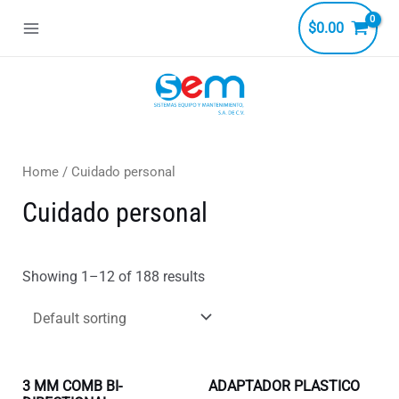
Ir
$
0.00
al
Main
contenido
Menu
ar
Home
/ Cuidado personal
Cuidado personal
Showing 1–12 of 188 results
3 MM COMB BI-
ADAPTADOR PLASTICO