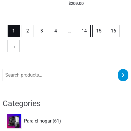
$
209.00
1
2
3
4
…
14
15
16
→
S
e
a
r
Categories
c
6
h
Para el hogar
61
1