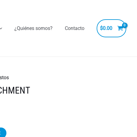
¿Quiénes somos?
Contacto
$
0.00
stos
ACHMENT
t