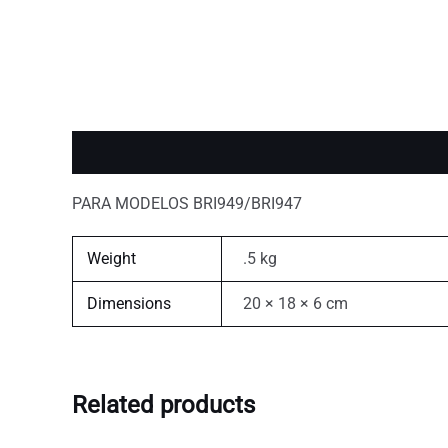
Description
Additional information
PARA MODELOS BRI949/BRI947
Weight
.5 kg
Dimensions
20 × 18 × 6 cm
Related products