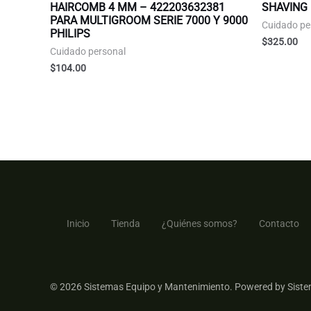
HAIRCOMB 4 MM – 422203632381
SHAVING
PARA MULTIGROOM SERIE 7000 Y 9000
Cuidado pe
PHILIPS
$
325.00
Cuidado personal
$
104.00
Inicio
Tienda
¿Quiénes somos?
Contacto
© 2026 Sistemas Equipo y Mantenimiento. Powered by Siste