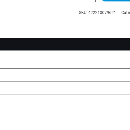
ATTACHMENT
quantity
SKU:
422210079621
Cate