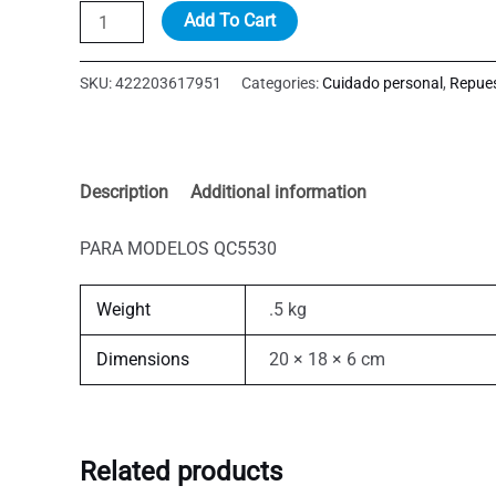
TR+C126IMMER
Add To Cart
HOUSING
quantity
SKU:
422203617951
Categories:
Cuidado personal
,
Repue
Description
Additional information
PARA MODELOS QC5530
Weight
.5 kg
Dimensions
20 × 18 × 6 cm
Related products