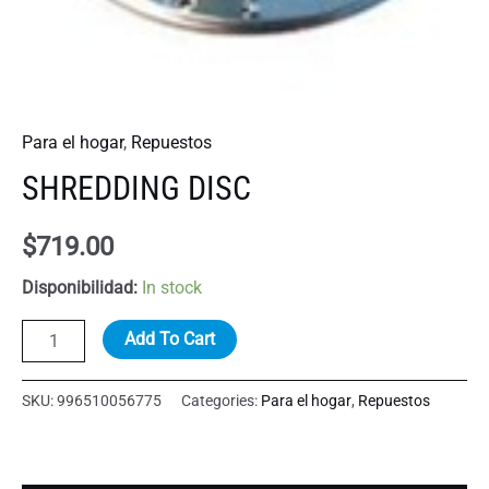
Para el hogar
,
Repuestos
SHREDDING DISC
$
719.00
Disponibilidad:
In stock
SHREDDING
Add To Cart
DISC
quantity
SKU:
996510056775
Categories:
Para el hogar
,
Repuestos