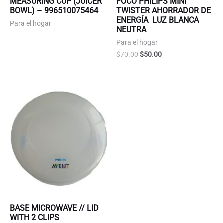
MEASURING CUP (JUICER
FOCO PHILIPS MINI
BOWL) – 996510075464
TWISTER AHORRADOR DE
ENERGÍA LUZ BLANCA
Para el hogar
NEUTRA
Para el hogar
Original
Current
$
70.00
$
50.00
price
price
was:
is:
$70.00.
$50.00.
BASE MICROWAVE // LID
WITH 2 CLIPS