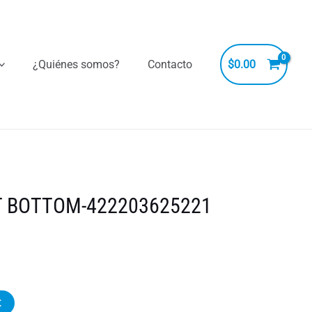
¿Quiénes somos?
Contacto
$
0.00
T BOTTOM-422203625221
t