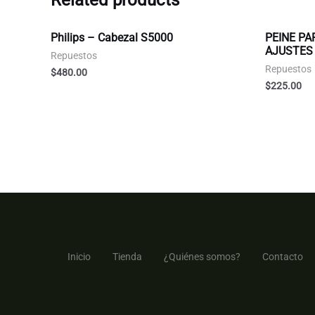
Related products
Philips – Cabezal S5000
PEINE PA
AJUSTES 
Repuestos
Repuestos
$
480.00
$
225.00
Inicio
Tienda
¿Quiénes somos?
Contacto