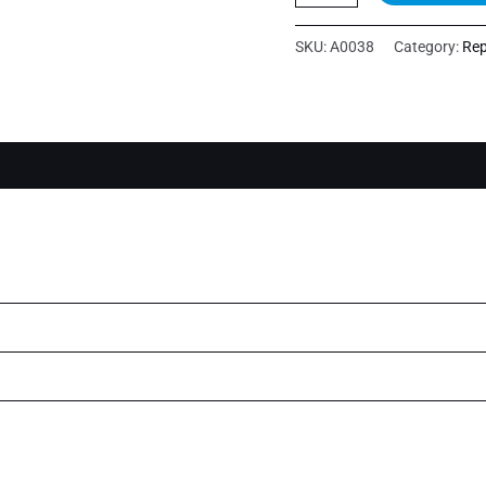
UNIT
BOTTOM-
SKU:
A0038
Category:
Rep
422203625221
quantity