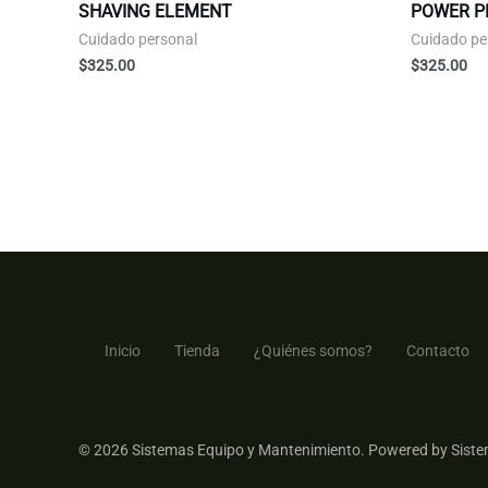
SHAVING ELEMENT
POWER P
Cuidado personal
Cuidado pe
$
325.00
$
325.00
Inicio
Tienda
¿Quiénes somos?
Contacto
© 2026 Sistemas Equipo y Mantenimiento. Powered by Siste