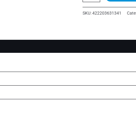
COMB
quantity
SKU:
422203631341
Cate