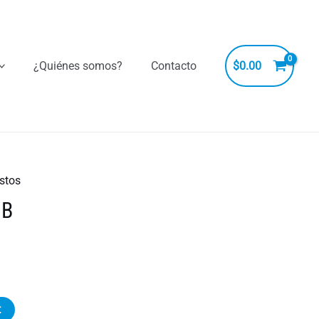
¿Quiénes somos?
Contacto
$
0.00
stos
MB
t