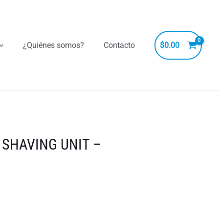
¿Quiénes somos?
Contacto
$
0.00
 SHAVING UNIT –
1