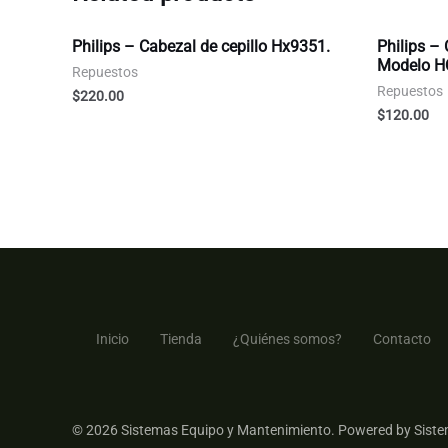
Philips – Cabezal de cepillo Hx9351.
Philips –
Modelo HQ
Repuestos
Repuestos
$
220.00
$
120.00
Inicio
Tienda
¿Quiénes somos?
Contacto
© 2026 Sistemas Equipo y Mantenimiento. Powered by Siste