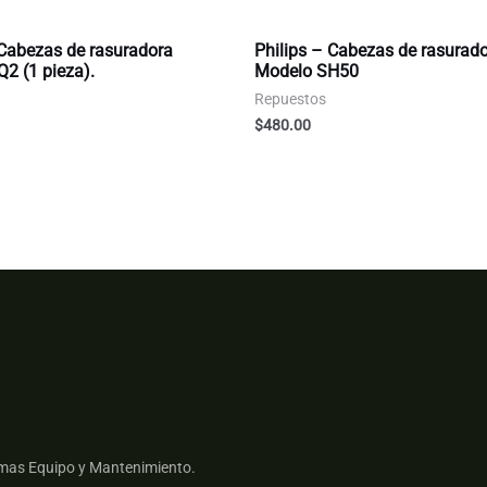
 Cabezas de rasuradora
Philips – Cabezas de rasurad
2 (1 pieza).
Modelo SH50
Repuestos
$
480.00
mas Equipo y Mantenimiento.