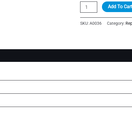
REPLACEABLE
Add To Car
SHAVING
UNIT
SKU:
A0036
Category:
Rep
-
422203628081
quantity