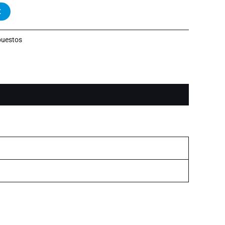
t
uestos