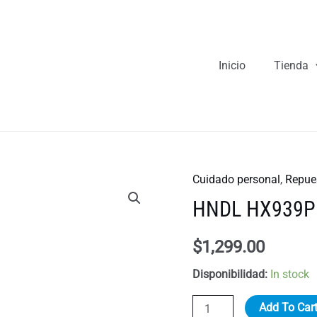
Inicio
Tienda
Cuidado personal
,
Repue
HNDL HX939P
$
1,299.00
Disponibilidad:
In stock
HNDL
Add To Car