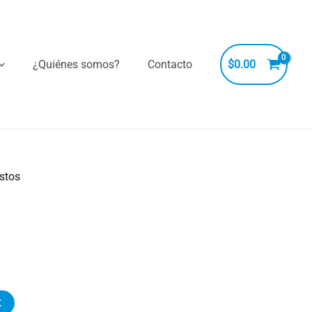
¿Quiénes somos?
Contacto
$
0.00
stos
t