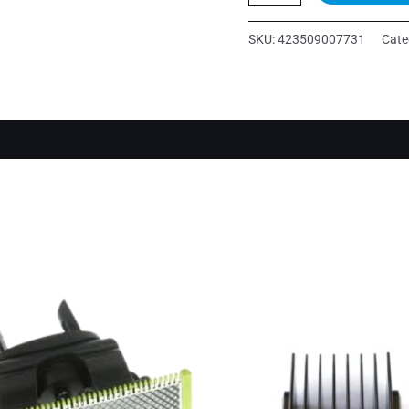
HX939P
quantity
SKU:
423509007731
Cate