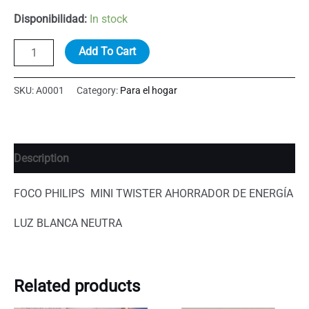
price
price
Disponibilidad:
In stock
was:
is:
FOCO
Add To Cart
PHILIPS
$70.00.
$50.00.
MINI
SKU:
A0001
Category:
Para el hogar
TWISTER
AHORRADOR
DE
Description
ENERGÍA
LUZ
FOCO PHILIPS MINI TWISTER AHORRADOR DE ENERGÍA
BLANCA
NEUTRA
LUZ BLANCA NEUTRA
quantity
Related products