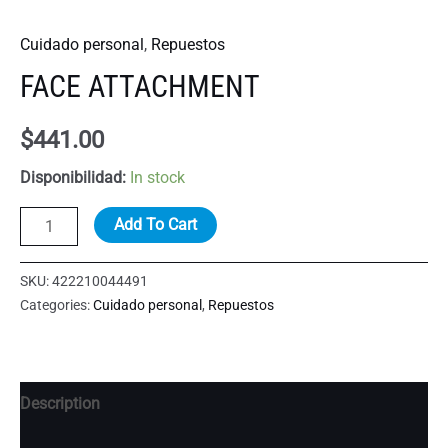
Cuidado personal
,
Repuestos
FACE ATTACHMENT
$
441.00
Disponibilidad:
In stock
FACE
Add To Cart
ATTACHMENT
quantity
SKU:
422210044491
Categories:
Cuidado personal
,
Repuestos
Description
Additional information