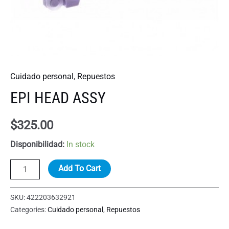
Cuidado personal
,
Repuestos
EPI HEAD ASSY
$
325.00
Disponibilidad:
In stock
EPI
Add To Cart
HEAD
ASSY
SKU:
422203632921
quantity
Categories:
Cuidado personal
,
Repuestos