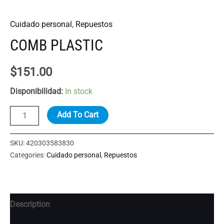
Cuidado personal
,
Repuestos
COMB PLASTIC
$
151.00
Disponibilidad:
In stock
COMB
Add To Cart
PLASTIC
quantity
SKU:
420303583830
Categories:
Cuidado personal
,
Repuestos
Description