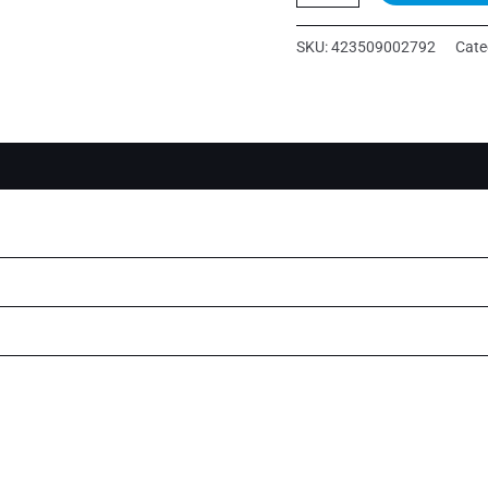
GLASS
quantity
SKU:
423509002792
Cate