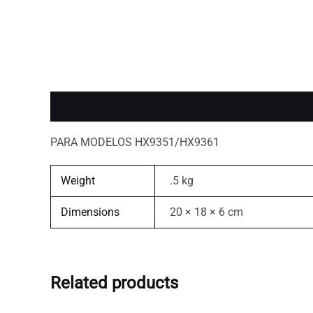
Description
Additional information
PARA MODELOS HX9351/HX9361
Weight
.5 kg
Dimensions
20 × 18 × 6 cm
Related products