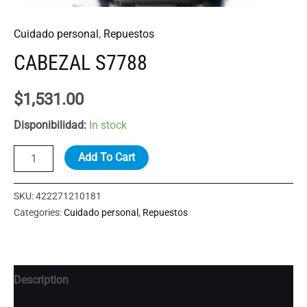
Cuidado personal
,
Repuestos
CABEZAL S7788
$
1,531.00
Disponibilidad:
In stock
CABEZAL
Add To Cart
S7788
quantity
SKU:
422271210181
Categories:
Cuidado personal
,
Repuestos
Description