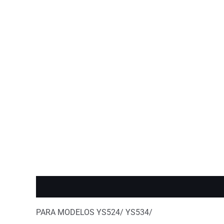
Description
Additional information
PARA MODELOS YS524/ YS534/