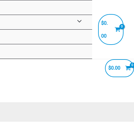
Alternar
$
0.
Menú
00
$
0.00