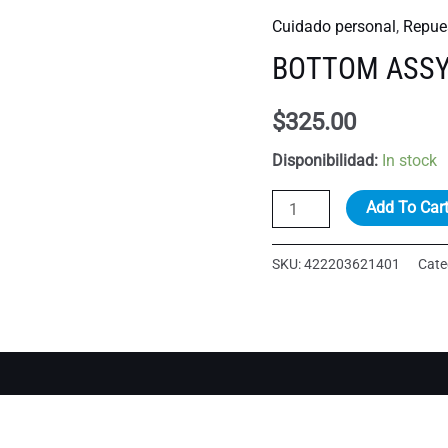
Cuidado personal
,
Repue
BOTTOM ASS
$
325.00
Disponibilidad:
In stock
BOTTOM
Add To Car
ASSY
quantity
SKU:
422203621401
Cate