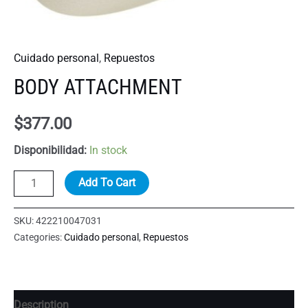
Cuidado personal
,
Repuestos
BODY ATTACHMENT
$
377.00
Disponibilidad:
In stock
BODY
Add To Cart
ATTACHMENT
quantity
SKU:
422210047031
Categories:
Cuidado personal
,
Repuestos
Description