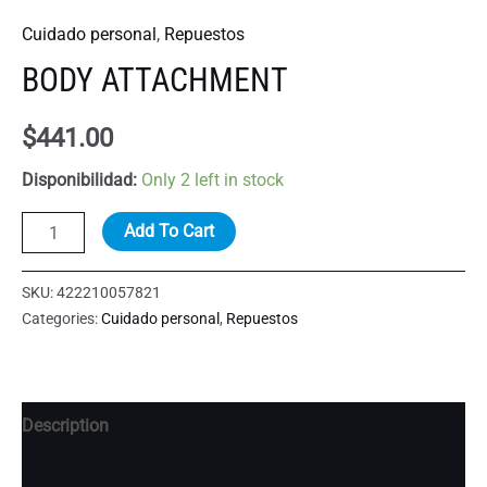
Cuidado personal
,
Repuestos
BODY ATTACHMENT
$
441.00
Disponibilidad:
Only 2 left in stock
BODY
Add To Cart
ATTACHMENT
quantity
SKU:
422210057821
Categories:
Cuidado personal
,
Repuestos
Description
Additional information