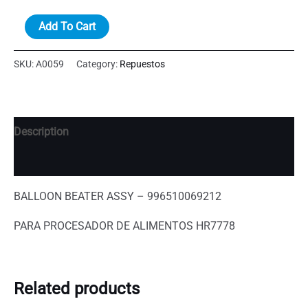
BALLOON
Add To Cart
BEATER
ASSY
SKU:
A0059
Category:
Repuestos
-
996510069212
quantity
Description
Additional information
BALLOON BEATER ASSY – 996510069212
PARA PROCESADOR DE ALIMENTOS HR7778
Related products